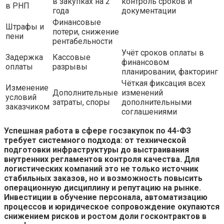
в закупках на 2
контроль сроков и
в РНП
года
документации
Финансовые
Штрафы и
потери, снижение
пени
рентабельности
Учёт сроков оплаты в
Задержка
Кассовые
финансовом
оплаты
разрывы
планировании, факторинг
Чёткая фиксация всех
Изменение
Дополнительные
изменений
условий
затраты, споры
дополнительными
заказчиком
соглашениями
Успешная работа в сфере госзакупок по 44-ФЗ
требует системного подхода: от технической
подготовки инфраструктуры до выстраивания
внутренних регламентов контроля качества. Для
логистических компаний это не только источник
стабильных заказов, но и возможность повысить
операционную дисциплину и репутацию на рынке.
Инвестиции в обучение персонала, автоматизацию
процессов и юридическое сопровождение окупаются
снижением рисков и ростом доли госконтрактов в