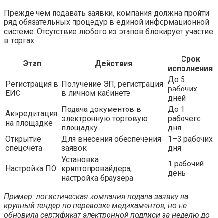
Прежде чем подавать заявки, компания должна пройти
ряд обязательных процедур в единой информационной
системе. Отсутствие любого из этапов блокирует участие
в торгах.
Срок
Этап
Действия
исполнения
До 5
Регистрация в
Получение ЭП, регистрация
рабочих
ЕИС
в личном кабинете
дней
Подача документов в
До 1
Аккредитация
электронную торговую
рабочего
на площадке
площадку
дня
Открытие
Для внесения обеспечения
1–3 рабочих
спецсчёта
заявок
дня
Установка
1 рабочий
Настройка ПО
криптопровайдера,
день
настройка браузера
Пример: логистическая компания подала заявку на
крупный тендер по перевозке медикаментов, но не
обновила сертификат электронной подписи за неделю до