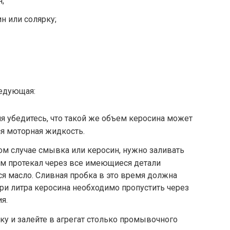
;
н или солярку;
ледующая:
ля убедитесь, что такой же объем керосина может
ся моторная жидкость.
м случае смывка или керосин, нужно заливать
ем протекал через все имеющиеся детали
я масло. Сливная пробка в это время должна
ри литра керосина необходимо пропустить через
я.
у и залейте в агрегат столько промывочного