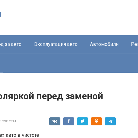
ы
д за авто
Эксплуатация авто
Автомобили
Ре
оляркой перед заменой
 советы