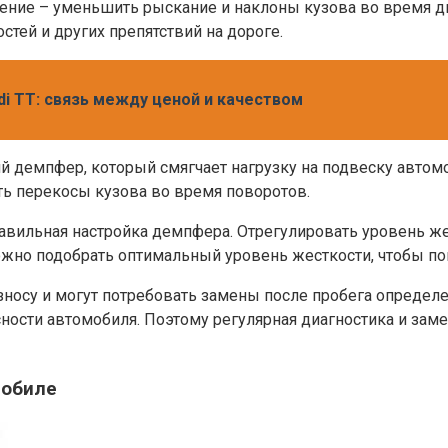
ение – уменьшить рыскание и наклоны кузова во время дв
тей и других препятствий на дороге.
di TT: связь между ценой и качеством
й демпфер, который смягчает нагрузку на подвеску автомо
ить перекосы кузова во время поворотов.
равильная настройка демпфера. Отрегулировать уровень 
 можно подобрать оптимальный уровень жесткости, чтобы 
износу и могут потребовать замены после пробега опреде
ности автомобиля. Поэтому регулярная диагностика и зам
мобиле