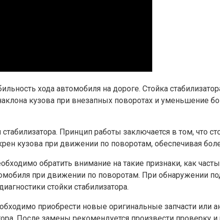
абильность хода автомобиля на дороге. Стойка стабилизат
наклона кузова при внезапных поворотах и уменьшение бо
 стабилизатора. Принцип работы заключается в том, что ст
крен кузова при движении по поворотам, обеспечивая бол
еобходимо обратить внимание на такие признаки, как част
мобиля при движении по поворотам. При обнаружении под
диагностики стойки стабилизатора.
еобходимо приобрести новые оригинальные запчасти или а
тора. После замены рекомендуется произвести проверку 