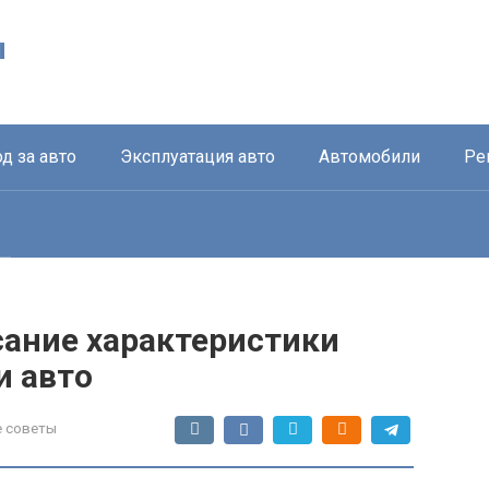
ы
д за авто
Эксплуатация авто
Автомобили
Ре
исание характеристики
и авто
 советы