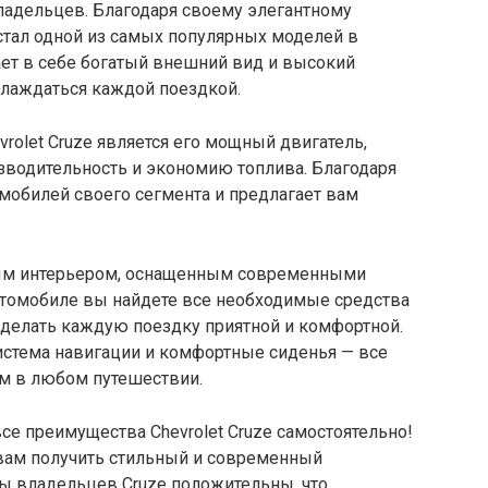
адельцев. Благодаря своему элегантному
стал одной из самых популярных моделей в
ает в себе богатый внешний вид и высокий
слаждаться каждой поездкой.
rolet Cruze является его мощный двигатель,
водительность и экономию топлива. Благодаря
томобилей своего сегмента и предлагает вам
рным интерьером, оснащенным современными
автомобиле вы найдете все необходимые средства
сделать каждую поездку приятной и комфортной.
истема навигации и комфортные сиденья — все
ом в любом путешествии.
се преимущества Chevrolet Cruze самостоятельно!
вам получить стильный и современный
ы владельцев Cruze положительны, что