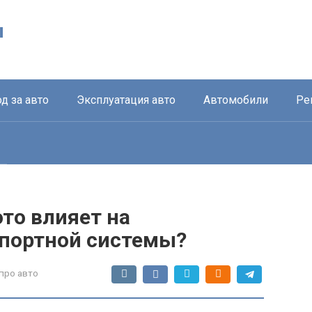
ы
д за авто
Эксплуатация авто
Автомобили
Ре
это влияет на
портной системы?
про авто