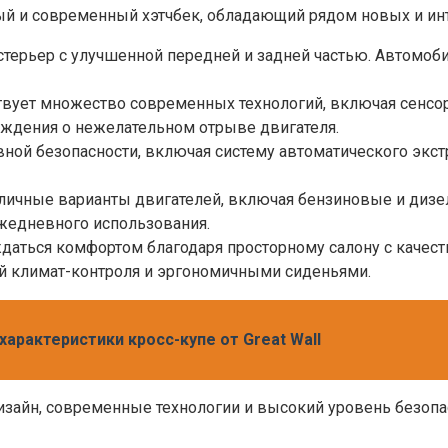
ный и современный хэтчбек, обладающий рядом новых и ин
стерьер с улучшенной передней и задней частью. Автомоб
твует множество современных технологий, включая сенсорны
еждения о нежелательном отрыве двигателя.
ной безопасности, включая систему автоматического экст
азличные варианты двигателей, включая бензиновые и диз
ежедневного использования.
даться комфортом благодаря просторному салону с качес
й климат-контроля и эргономичными сиденьями.
характеристики кросс-купе от Great Wall
дизайн, современные технологии и высокий уровень безоп