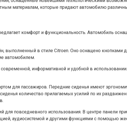
дения, оснащенные новейшими технологическими возможн
ютным материалам, которые придают автомобилю различны
 предлагает комфорт и функциональность. Автомобиль осн
н, выполненный в стиле Citroen. Оно оснащено кнопками 
ие автомобилем.
 современной, информативной и удобной в использовании. 
фортом для пассажиров. Передние сиденья имеют эргоном
 сиденья количество прилагаемых усилий по их раздвиже
в.
ций для повседневного использования. В центре панели п
гацией, аудиосистемой и другими функциями с помощью ж