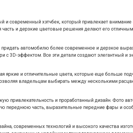
ьный и современный хэтчбек, который привлекает вниман
яя часть и дерзкие цветовые решения делают его отличным
бы придать автомобилю более современное и дерзкое выр
ри с 3D-эффектом. Все эти детали создают элегантный и
чая яркие и отличительные цвета, которые еще больше по
озволяя владельцам выбирать между несколькими расцвет
ескую привлекательность и проработанный дизайн. Фото а
ую переднюю часть, выразительные передние фары и особы
изайна, современных технологий и высокого качества изго