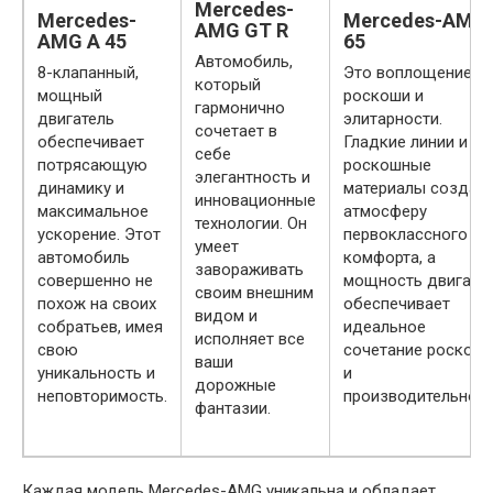
Mercedes-
Mercedes-
Mercedes-AMG
AMG GT R
AMG A 45
65
Автомобиль,
8-клапанный,
Это воплощение
который
мощный
роскоши и
гармонично
двигатель
элитарности.
сочетает в
обеспечивает
Гладкие линии и
себе
потрясающую
роскошные
элегантность и
динамику и
материалы создаю
инновационные
максимальное
атмосферу
технологии. Он
ускорение. Этот
первоклассного
умеет
автомобиль
комфорта, а
завораживать
совершенно не
мощность двигате
своим внешним
похож на своих
обеспечивает
видом и
собратьев, имея
идеальное
исполняет все
свою
сочетание роскош
ваши
уникальность и
и
дорожные
неповторимость.
производительност
фантазии.
Каждая модель Mercedes-AMG уникальна и обладает