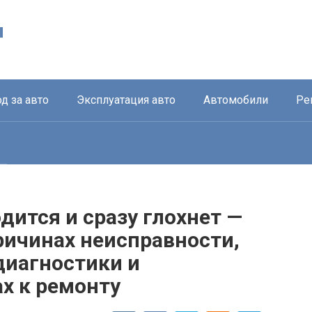
ы
д за авто
Эксплуатация авто
Автомобили
Ре
дится и сразу глохнет —
ричинах неисправности,
иагностики и
х к ремонту