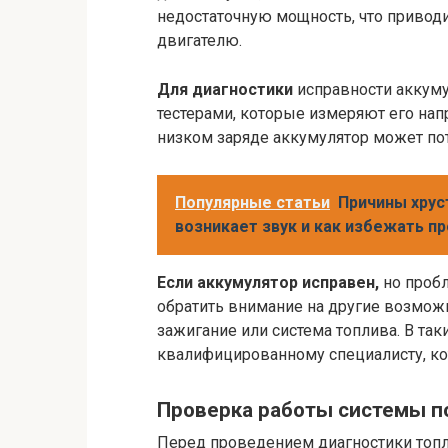
недостаточную мощность, что привод
двигателю.
Для диагностики
исправности аккум
тестерами, которые измеряют его нап
низком заряде аккумулятор может пот
Популярные статьи
Причины хрус
возникает звук и как избежать п
Если аккумулятор исправен,
но пробл
обратить внимание на другие возможн
зажигание или система топлива. В так
квалифицированному специалисту, ко
Проверка работы системы п
Перед проведением диагностики топл