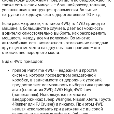
скользкому дорожному покрытию и по бездорожью. Но
также есть и свои минусы – большой расход топлива,
усложненная конструкция трансмиссии, большие
нагрузки на ходовую часть, дорогостоящее ТО и т.д.
Если рассматривать, что такое 4WD, то 4WD привод на
машине, в большинстве случаев, дает возможность
водителю самостоятельно выбрать, как распределить
мощность между всеми колесами. Во многих
автомобилях есть возможность отключение передачи
крутящего момента на одну ось, как правило – это
отключение переднего моста.
Виды 4WD приводов:
привод Part-time 4WD — надежная и простая
система, которая посредством раздаточной
коробки, в зависимости от дорожных условий,
предоставляет возможность выбора типа привода
авто (состоит из 2WD, 4WD High, 4WD Low
(пониженная). Используется на многих
внедорожниках (Jeep Wrangler, Nissan Xterra, Toyota
4Runner или FJ Cruiser) и пикапах. При этом 4WD
нельзя использовать при движении с высокой
скоростью по сухому асфальту (обычно