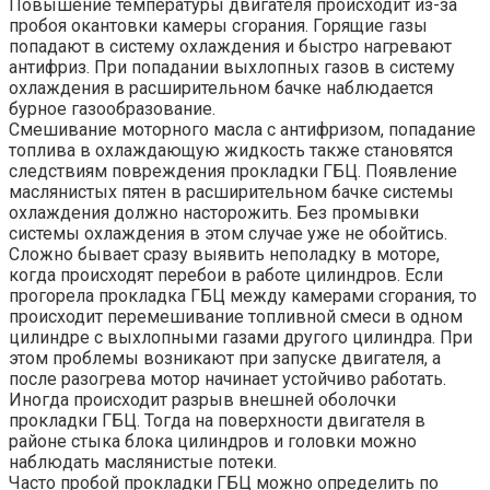
Повышение температуры двигателя происходит из-за
пробоя окантовки камеры сгорания. Горящие газы
попадают в систему охлаждения и быстро нагревают
антифриз. При попадании выхлопных газов в систему
охлаждения в расширительном бачке наблюдается
бурное газообразование.
Смешивание моторного масла с антифризом, попадание
топлива в охлаждающую жидкость также становятся
следствиям повреждения прокладки ГБЦ. Появление
маслянистых пятен в расширительном бачке системы
охлаждения должно насторожить. Без промывки
системы охлаждения в этом случае уже не обойтись.
Сложно бывает сразу выявить неполадку в моторе,
когда происходят перебои в работе цилиндров. Если
прогорела прокладка ГБЦ между камерами сгорания, то
происходит перемешивание топливной смеси в одном
цилиндре с выхлопными газами другого цилиндра. При
этом проблемы возникают при запуске двигателя, а
после разогрева мотор начинает устойчиво работать.
Иногда происходит разрыв внешней оболочки
прокладки ГБЦ. Тогда на поверхности двигателя в
районе стыка блока цилиндров и головки можно
наблюдать маслянистые потеки.
Часто пробой прокладки ГБЦ можно определить по