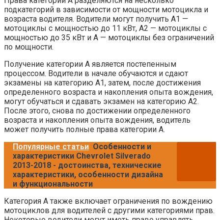
Права категории A разделяются на несколько
подкатегорий в зависимости от мощности мотоцикла и
возраста водителя. Водители могут получить A1 —
мотоциклы с мощностью до 11 кВт, A2 — мотоциклы с
мощностью до 35 кВт и A — мотоциклы без ограничений
по мощности.
Получение категории A является постепенным
процессом. Водители в начале обучаются и сдают
экзамены на категорию A1, затем, после достижения
определенного возраста и накопления опыта вождения,
могут обучаться и сдавать экзамен на категорию A2.
После этого, снова по достижении определенного
возраста и накопления опыта вождения, водитель
может получить полные права категории A.
Популярные статьи
Особенности и
характеристики Chevrolet Silverado
2013-2018 - достоинства, технические
характеристики, особенности дизайна
и функциональности
Категория A также включает ограничения по вождению
мотоциклов для водителей с другими категориями прав.
Некоторые водители могут иметь право управлять