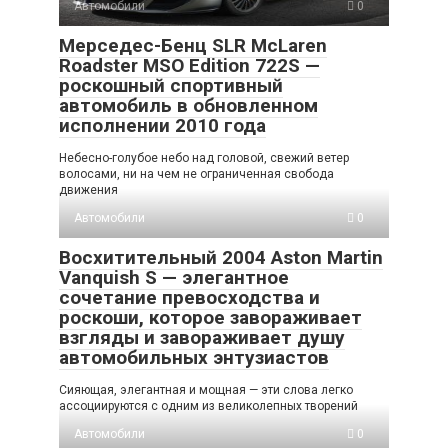
Автомобили
0
Мерседес-Бенц SLR McLaren
Roadster MSO Edition 722S —
роскошный спортивный
автомобиль в обновленном
исполнении 2010 года
Небесно-голубое небо над головой, свежий ветер
волосами, ни на чем не ограниченная свобода
движения
Автомобили
0
Восхитительный 2004 Aston Martin
Vanquish S — элегантное
сочетание превосходства и
роскоши, которое завораживает
взгляды и завораживает душу
автомобильных энтузиастов
Сияющая, элегантная и мощная — эти слова легко
ассоциируются с одним из великолепных творений
Автомобили
0