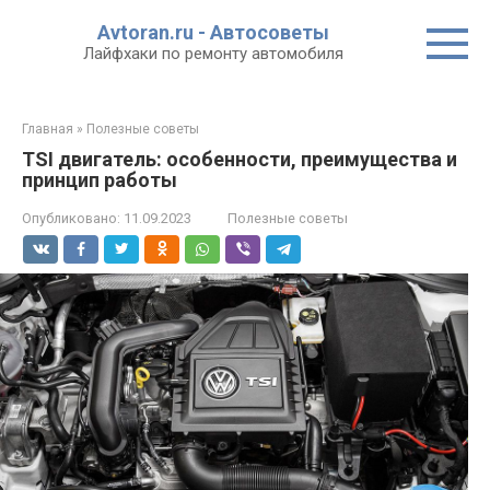
Перейти
Avtoran.ru - Автосоветы
к
Лайфхаки по ремонту автомобиля
контенту
Главная
»
Полезные советы
TSI двигатель: особенности, преимущества и
принцип работы
Опубликовано:
11.09.2023
Полезные советы