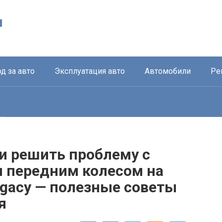
ы
д за авто
Эксплуатация авто
Автомобили
Ре
и решить проблему с
 передним колесом на
egacy — полезные советы
я