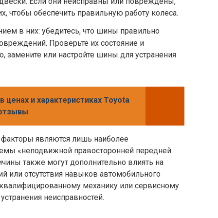
одвески. Если они неисправны или повреждены,
их, чтобы обеспечить правильную работу колеса.
ием в них: убедитесь, что шины правильно
овреждений. Проверьте их состояние и
о, замените или настройте шины для устранения
в ценах и характеристиках Toyota
 отзывы
 факторы являются лишь наиболее
емы «неподвижной правосторонней передней
ричины также могут дополнительно влиять на
ий или отсутствия навыков автомобильного
к квалифицированному механику или сервисному
 устранения неисправностей.