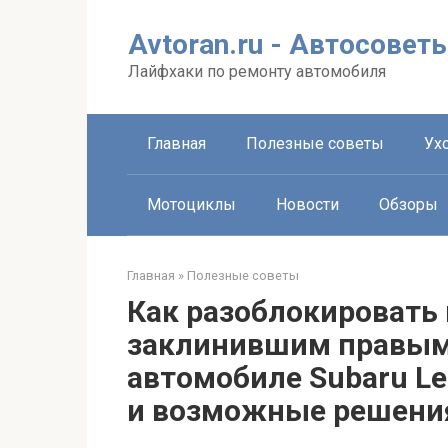
Перейти
к
Avtoran.ru - Автосовет
контенту
Лайфхаки по ремонту автомобиля
Главная
Полезные советы
Ухо
Мотоциклы
Новости
Обзоры
Главная
»
Полезные советы
Как разоблокировать 
заклинившим правым
автомобиле Subaru L
и возможные решени