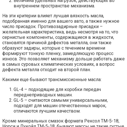
Величина удельных нагрузок, действующих во
внутреннем пространстве механизма.
На эти критерии влияет лучшая вязкость масла,
подобранная именно для вашего авто, а также нужное
число присадок. Противозадирные присадки –
желательная характеристика, ведь несмотря на то, что
сернистые компоненты, содержащиеся в жидкости,
становятся причиной дефектов металла, они также
образуют задиры, которые с течением времени
формируют тонкую пленку, замедляющую процесс
износа. Это позволяет механизму дольше работать даже
в самых суровых климатических условиях, а вопрос
дефекта металла отходит на второй план.
Какими еще бывают трансмиссионные масла:
GL-4 – подходящие для коробки передач
переднеприводных машин.
GL-5 – считаются самыми универсальными,
подходят для машин отечественных марок,
отличаются лучшим качеством.
Кроме минеральных смазок формата Рексол ТМ-5-18,
Норси и Лукойл ТМ-5-18, бывают массы не такие густые