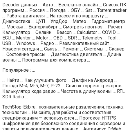
Decoder данных … Авто … Бесплатно онлайн … Список ПК
программ … Россия … Погода … ЭБУ … Sat … Torrent tracker
… Работа двигателя … На трассе и по маршруту …
Диагностика … ЦУП … УпрДор … Метео … Гидрометцентр
… Москва … Екатеринбург … Смотреть прогноз … Расчет …
Калькулятор … Онлайн … Вeacon … Calculator … COVID …
ECU … Meritor … Motor … OBD … SDR … Telemetry … Tool …
USB … Windows … Радио … Развлекательный сайт …
Новости сегодня … Связь … Ремонт … Системы … Сканер
… Состояние трассы … Диагностика двигателя … Длина
волны … Программы для компьютера …
Популярное : …
… Найти … Как улучшить фото … Делфи на Андроид …
Погода М-4, М-5, М-7, Р-22 … Список торрент трекеров …
Калькулятор кода радио … Частота в длину волны … RTL
SDR Radio …
TechStop-Ekb.ru : познавательные развлечения, техника,
технологии … На сайте, для работы и соответствия
спецификациям — используются … Протокол HTTPS
шифрования для безопасного соединения с сервером и
защиты пользовательских данных … Антивирус DrWeb