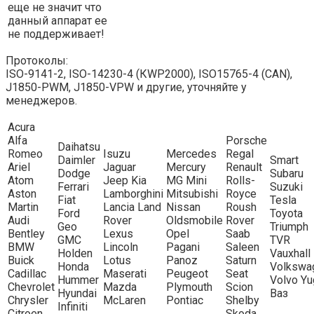
еще не значит что
данный аппарат ее
не поддерживает!
Протоколы:
ISО-9141-2, ISО-14230-4 (КWР2000), ISО15765-4 (САN),
J1850-РWМ, J1850-VРW и другие, уточняйте у
менеджеров.
Acura
Alfa
Porsche
Daihatsu
Romeo
Isuzu
Mercedes
Regal
Daimler
Smart
Ariel
Jaguar
Mercury
Renault
Dodge
Subaru
Atom
Jeep Kia
MG Mini
Rolls-
Ferrari
Suzuki
Aston
Lamborghini
Mitsubishi
Royce
Fiat
Tesla
Martin
Lancia Land
Nissan
Roush
Ford
Toyota
Audi
Rover
Oldsmobile
Rover
Geo
Triumph
Bentley
Lexus
Opel
Saab
GMC
TVR
BMW
Lincoln
Pagani
Saleen
Holden
Vauxhall
Buick
Lotus
Panoz
Saturn
Honda
Volkswa
Cadillac
Maserati
Peugeot
Seat
Hummer
Volvo Y
Chevrolet
Mazda
Plymouth
Scion
Hyundai
Ваз
Chrysler
McLaren
Pontiac
Shelby
Infiniti
Citroen
Skoda