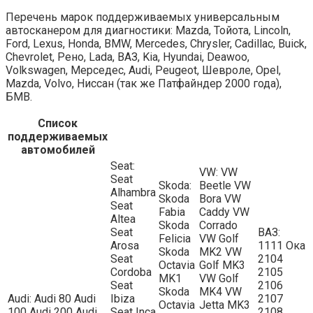
Перечень марок поддерживаемых универсальным
автосканером для диагностики: Mazda, Тойота, Lincoln,
Ford, Lexus, Honda, BMW, Mercedes, Chrysler, Cadillac, Buick,
Chevrolet, Рено, Lada, ВАЗ, Kia, Hyundai, Deawoo,
Volkswagen, Мерседес, Audi, Peugeot, Шевроле, Opel,
Mazda, Volvo, Ниссан (так же Патфайндер 2000 года),
БМВ.
Список
поддерживаемых
автомобилей
Seat:
VW: VW
Seat
Skoda:
Beetle VW
Alhambra
Skoda
Bora VW
Seat
Fabia
Caddy VW
Altea
Skoda
Corrado
Seat
ВАЗ:
Felicia
VW Golf
Arosa
1111 Ока
Skoda
MK2 VW
Seat
2104
Octavia
Golf MK3
Cordoba
2105
MK1
VW Golf
Seat
2106
Skoda
MK4 VW
Audi: Audi 80 Audi
Ibiza
2107
Octavia
Jetta MK3
100 Audi 200 Audi
Seat Inca
2108