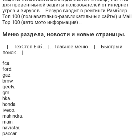
для превентивной защиты пользователей от интернет
угроз и вирусов … Ресурс входит в рейтинги Рамблер
Топ 100 (познавательно-развлекательные сайты) и Mail
Top 100 (авто мото информация) …
Меню раздела, новости и новые страницы.
… | … ТехСтоп Екб … | … Главное меню … | … Быстрый
поиск … | …
fca.
ford.
gaz.
bmw.
geely.
gm.
hka.
honda.
iveco.
mahindra.
main.
navistar.
paccar.