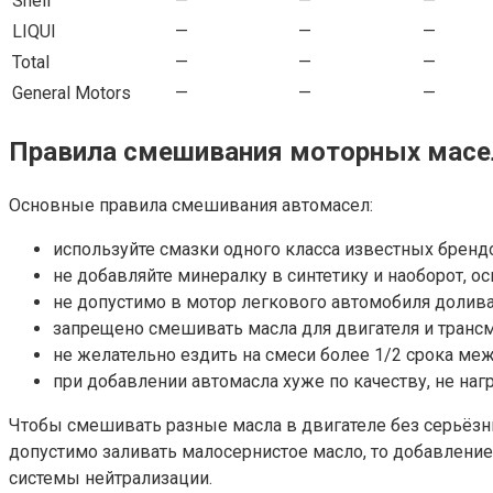
Shell
—
—
—
LIQUI
—
—
—
Total
—
—
—
General Motors
—
—
—
Правила смешивания моторных масе
Основные правила смешивания автомасел:
используйте смазки одного класса известных бренд
не добавляйте минералку в синтетику и наоборот, о
не допустимо в мотор легкового автомобиля долива
запрещено смешивать масла для двигателя и трансм
не желательно ездить на смеси более 1/2 срока ме
при добавлении автомасла хуже по качеству, не нагр
Чтобы смешивать разные масла в двигателе без серьёзны
допустимо заливать малосернистое масло, то добавление
системы нейтрализации.