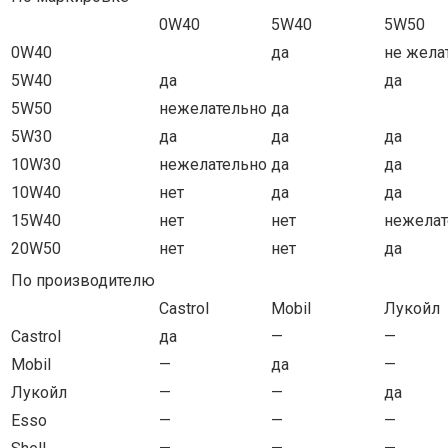
0W40
5W40
5W50
0W40
да
не жела
5W40
да
да
5W50
нежелательно
да
5W30
да
да
да
10W30
нежелательно
да
да
10W40
нет
да
да
15W40
нет
нет
нежелат
20W50
нет
нет
да
По производителю
Castrol
Mobil
Лукойл
Castrol
да
—
—
Mobil
—
да
—
Лукойл
—
—
да
Esso
—
—
—