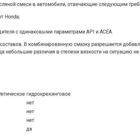
асляной смеси в автомобили, отвечающие следующим треб
т Honda;
дителя с одинаковыми параметрами API и ACEA.
ставов. В комбинированную смазку разрешается добавлять
а небольшие различия в степени вязкости на ситуацию не
тетическое
гидрокрекинговое
нет
нет
нет
да