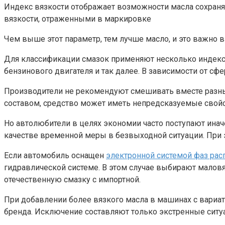
Индекс вязкости отображает возможности масла сохранят
вязкости, отраженными в маркировке
Чем выше этот параметр, тем лучше масло, и это важно
Для классификации смазок применяют несколько индексов
бензинового двигателя и так далее. В зависимости от 
Производители не рекомендуют смешивать вместе разные
составом, средство может иметь непредсказуемые свойс
Но автолюбители в целях экономии часто поступают иначе
качестве временной меры в безвыходной ситуации. При 
Если автомобиль оснащен
электронной системой фаз ра
гидравлической системе. В этом случае выбирают маловяз
отечественную смазку с импортной.
При добавлении более вязкого масла в машинах с вариат
бренда. Исключение составляют только экстренные ситуац