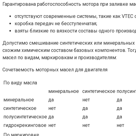
Гарантирована работоспособность мотора при заливке м
отсутствуют современные системы, такие как VTEC о
коробка передач не бесступенчатая;
взяты близкие по вязкости составы одного произво
Допустимо смешивание синтетических или минеральных со
схожим химическим составом базовых компонентов. Тогд
масел по видам, маркировкам и производителям:
Сочетаемость моторных масел для двигателя
По виду масла
минеральное
синтетическое
полусин
минеральное
да
нет
да
синтетическое
нет
да
да
полусинтетическое
да
да
да
гидрокрекинговое
нет
нет
нет
По маркировке