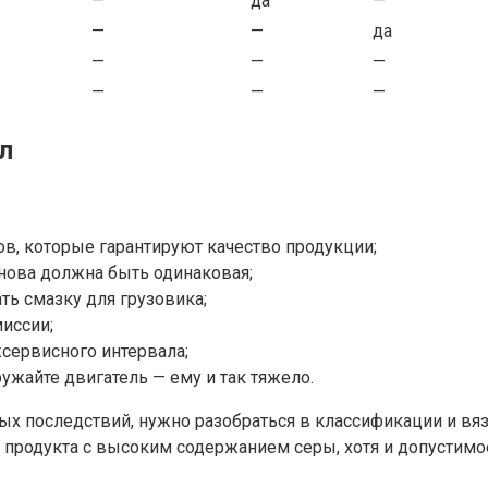
—
да
—
—
—
да
—
—
—
—
—
—
л
ов, которые гарантируют качество продукции;
снова должна быть одинаковая;
ть смазку для грузовика;
иссии;
жсервисного интервала;
ужайте двигатель — ему и так тяжело.
х последствий, нужно разобраться в классификации и вяз
 продукта с высоким содержанием серы, хотя и допустимое