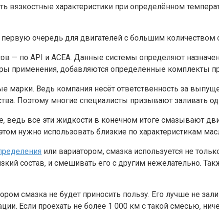
ь вязкостные характеристики при определённом температу
 в первую очередь для двигателей с большим количеством
 — по API и ACEA. Данные системы определяют назначение
сферы применения, добавляются определенные комплекты п
 марки. Ведь компания несёт ответственность за выпуще
тва. Поэтому многие специалисты призывают заливать одн
, ведь все эти жидкости в конечном итоге смазывают двиг
этом нужно использовать близкие по характеристикам мас
спределения
или вариатором, смазка используется не только
кий состав, и смешивать его с другим нежелательно. Такж
ором смазка не будет приносить пользу. Его лучше не зал
ии. Если проехать не более 1 000 км с такой смесью, нич