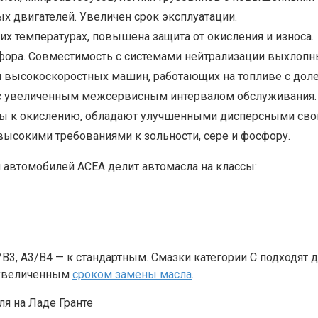
х двигателей. Увеличен срок эксплуатации.
их температурах, повышена защита от окисления и износа.
ора. Совместимость с системами нейтрализации выхлопны
 и высокоскоростных машин, работающих на топливе с доле
с увеличенным межсервисным интервалом обслуживания.
вы к окислению, обладают улучшенными дисперсными сво
ысокими требованиями к зольности, сере и фосфору.
автомобилей АСЕА делит автомасла на классы:
В3, А3/В4 — к стандартным. Смазки категории С подходят
 увеличенным
сроком замены масла
.
ля на Ладе Гранте