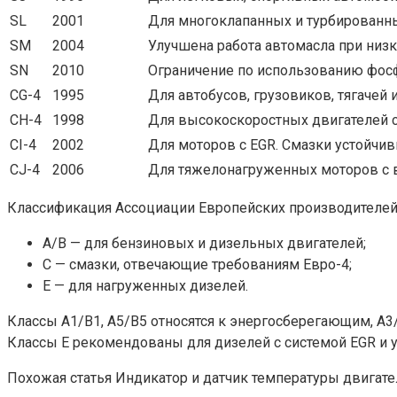
SL
2001
Для многоклапанных и турбированны
SM
2004
Улучшена работа автомасла при низк
SN
2010
Ограничение по использованию фосф
CG-4
1995
Для автобусов, грузовиков, тягачей
CH-4
1998
Для высокоскоростных двигателей 
CI-4
2002
Для моторов с EGR. Смазки устойчи
CJ-4
2006
Для тяжелонагруженных моторов с в
Классификация Ассоциации Европейских производителей 
А/В — для бензиновых и дизельных двигателей;
С — смазки, отвечающие требованиям Евро-4;
Е — для нагруженных дизелей.
Классы А1/В1, А5/В5 относятся к энергосберегающим, А3/
Классы Е рекомендованы для дизелей с системой EGR и
Похожая статья Индикатор и датчик температуры двигате