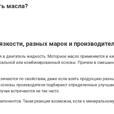
ть масла?
зкости, разных марок и производите
мая в двигатель жидкость. Моторное масло применяется в 
инеральной или комбинированный основы. Причем в смешан
азличаются по свойствам, даже если взять продукцию разн
ой основы производители подбирают определенные улучша
учаи встречаются не так часто.
онентов. Такая реакция возможна, если к минеральному 