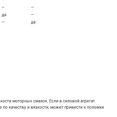
—
—
—
—
да
—
—
да
кости моторных смазок. Если в силовой агрегат
 по качеству и вязкости, может привести к поломке