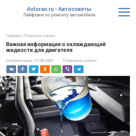
Перейти
Avtoran.ru - Автосоветы
к
Лайфхаки по ремонту автомобиля
контенту
Главная
»
Полезные советы
Важная информация о охлаждающей
жидкости для двигателя
Опубликовано:
27.08.2023
Полезные советы