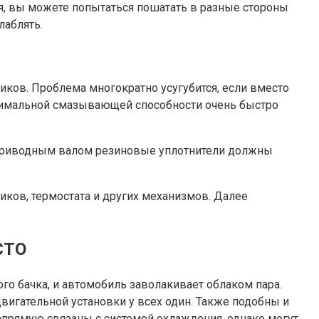
, вы можете попытаться пошатать в разные стороны
лаблять.
ков. Проблема многократно усугубится, если вместо
инимальной смазывающей способности очень быстро
с приводным валом резиновые уплотнители должны
иков, термостата и других механизмов. Далее
СТО
о бачка, и автомобиль заволакивает облаком пара.
игательной установки у всех один. Также подобны и
апрямую связаны с системой охлаждения, однако могут