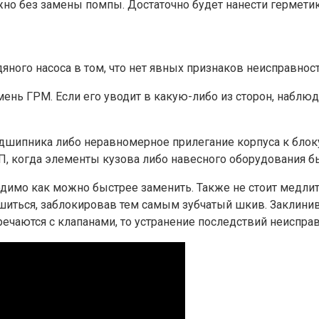
ожно без замены помпы. Достаточно будет нанести гермети
яного насоса в том, что нет явных признаков неисправнос
ень ГРМ. Если его уводит в какую-либо из сторон, наблю
дшипника либо неравномерное прилегание корпуса к блоку
ТП, когда элементы кузова либо навесного оборудования 
имо как можно быстрее заменить. Также не стоит медлить
шиться, заблокировав тем самым зубчатый шкив. Заклини
ечаются с клапанами, то устранение последствий неиспра