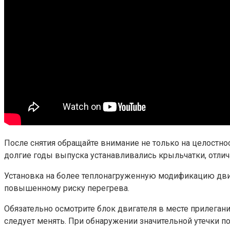
После снятия обращайте внимание не только на целостност
долгие годы выпуска устанавливались крыльчатки, отли
Установка на более теплонагруженную модификацию дви
повышенному риску перегрева.
Обязательно осмотрите блок двигателя в месте прилегани
следует менять. При обнаружении значительной утечки по