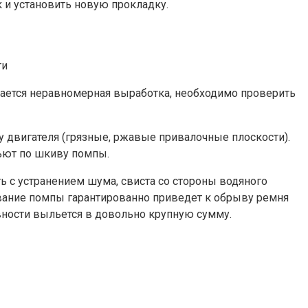
к и установить новую прокладку.
ти
дается неравномерная выработка, необходимо проверить
 двигателя (грязные, ржавые привалочные плоскости).
бьют по шкиву помпы.
 с устранением шума, свиста со стороны водяного
вание помпы гарантированно приведет к обрыву ремня
вности выльется в довольно крупную сумму.