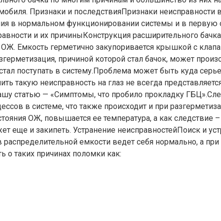
мобиля. Признаки и последствияПризнаки неисправности
ния в нормальном функционировании системы и в первую 
вности и их причиныКонструкция расширительного бачка п
 ОЖ. Емкость герметично закупоривается крышкой с клап
рметизация, причиной которой стал бачок, может произой
стал поступать в систему.Проблема может быть куда серь
ть такую неисправность на глаз не всегда представляется
 нашу статью — «Симптомы, что пробило прокладку ГБЦ».С
ессов в системе, что также происходит и при разгермети
стояния ОЖ, повышается ее температура, а как следствие
жет еще и закипеть. Устранение неисправностейПоиск и ус
в распределительной емкости ведет себя нормально, а пр
ь о таких причинах поломки как: