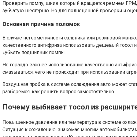
Проверить помпу, шкив который вращается ремнем ГРМ, 
зубчатую шестерню. Но для полноценной проверки и оце
Основная причина поломок
В случае негерметичности сальника или резиновой манж
качественного антифриза использовать дешевый тосол 
«убьет» подшипник помпы.
Но гораздо важнее использование качественно антифриз
смазываться, чего не происходит при использовании агре
Воздушная пробка в системе охлаждения авто может стат
разберемся, как решить вопрос самостоятельно.
Почему выбивает тосол из расширит
Повышенное давление или температура в системе охлажде
Ситуация к сожалению, знакомая многим автомобилистам.
характерные неисправности.Вытекает тосол из расширите