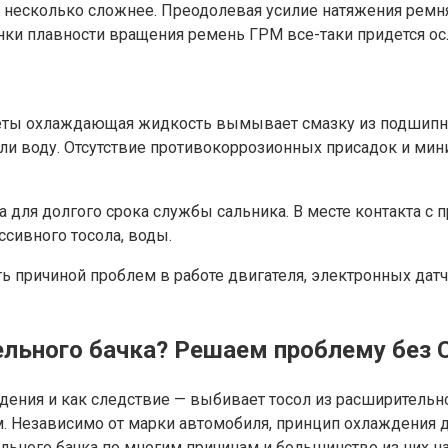
несколько сложнее. Преодолевая усилие натяжения ремня
нки плавности вращения ремень ГРМ все-таки придется ос
еты охлаждающая жидкость вымывает смазку из подшипни
или воду. Отсутствие противокоррозионных присадок и м
а для долгого срока службы сальника. В месте контакта 
ссивного тосола, воды.
ь причиной проблем в работе двигателя, электронных датч
ельного бачка? Решаем проблему без 
ния и как следствие — выбивает тосол из расширительног
 Независимо от марки автомобиля, принцип охлаждения дв
льного бачка по многим причинам и большинство из них н