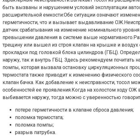
быть вызваны и нарушением условий эксплуатации авто
расширительной емкости:Обе ситуации означают измене
герметичности, что и вызывает выдавливание ОЖ.Неиспра
датчик срабатывания на изменение номинального уровня
превышении давления в системе выше нормативного.Разге
трещину или вышел из строя клапан на крышке и воздух 
прокладки под головкой блока цилиндров (ГБЦ). Определи
наружу, так и внутрь ГБЦ. Здесь рекомендуем почитать
помпы, которая вызвала остановку циркуляционных проц
термостата также приводит к изменению физического со
клапан бачка. Как добавление к неисправности, тосол мо
особенностей ее проявления.Когда на холостом ходу ОЖ 
выбивается наружу, тогда можно с уверенностью говорит
потере герметичности в клапане сброса давления;
поломка термостата;
поломка помпы;
разрыв патрубка.