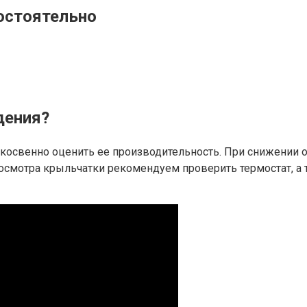
мостоятельно
дения?
ь косвенно оценить ее производительность. При снижени
осмотра крыльчатки рекомендуем проверить термостат, а т