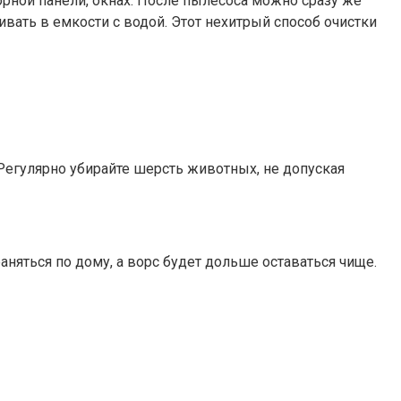
борной панели, окнах. После пылесоса можно сразу же
вать в емкости с водой. Этот нехитрый способ очистки
егулярно убирайте шерсть животных, не допуская
няться по дому, а ворс будет дольше оставаться чище.