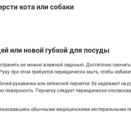
ерсти кота или собаки
ей или новой губкой для посуды
устранить ее можно влажной ладонью. Достаточно смочить
Руку при этом требуется периодически мыть, чтобы избави
чей рукавички или латексной перчатки. Ее надевают на р
ую поверхность. Перчатку следует периодически ополаск
ользовавшись обычными медицинскими нестерильными пер