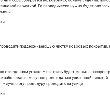
пыли и сора собирается на: ковриках, обивке сидений, при
зиновой перчаткой. Ее периодически нужно будет ополаски
емени.
 проводите поддерживающую чистку ковровых покрытий. Р
о отведенном уголке – так грязь будет меньше распростра
ые заболевания могут сопровождаться усиленной линькой.
я – лучше эту процедуру проводить на улице.