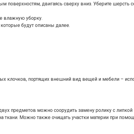
м поверхностям, двигаясь сверху вниз. Уберите шерсть со 
те влажную уборку.
 которые будут описаны далее.
вых клочков, портящих внешний вид вещей и мебели – ис
х двух предметов можно соорудить замену ролику с липкой
на ткани. Можно также очищать участки материи при помо