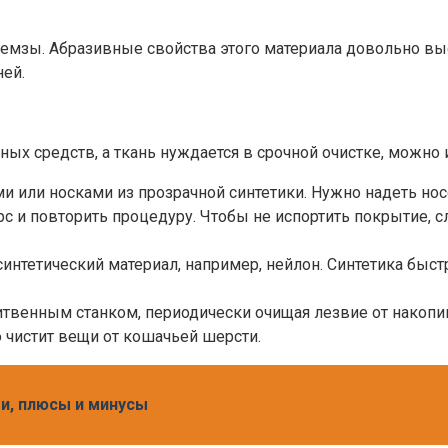
пемзы. Абразивные свойства этого материала довольно в
ней.
ных средств, а ткань нуждается в срочной очистке, можно
 или носками из прозрачной синтетики. Нужно надеть носо
рс и повторить процедуру. Чтобы не испортить покрытие, 
нтетический материал, например, нейлон. Синтетика быстр
итвенным станком, периодически очищая лезвие от накопи
 чистит вещи от кошачьей шерсти.
и, плюсы и минусы