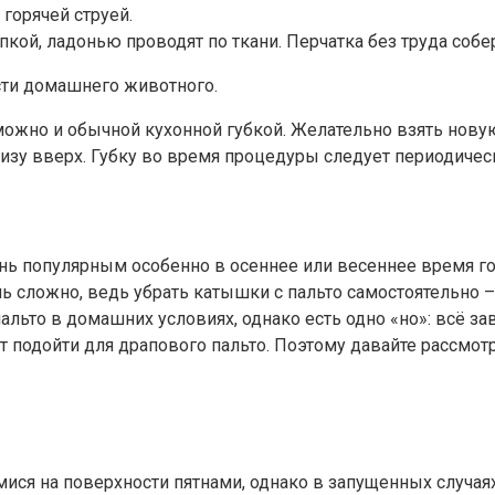
горячей струей.
кой, ладонью проводят по ткани. Перчатка без труда собе
сти домашнего животного.
жно и обычной кухонной губкой. Желательно взять новую,
низу вверх. Губку во время процедуры следует периодичес
ень популярным особенно в осеннее или весеннее время год
нь сложно, ведь убрать катышки с пальто самостоятельно 
ьто в домашних условиях, однако есть одно «но»: всё зав
т подойти для драпового пальто. Поэтому давайте рассмот
ся на поверхности пятнами, однако в запущенных случая