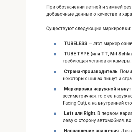
При обозначении летней и зимней ре
добавочные данные о качестве и хара
Существуют следующие маркировки:
TUBELESS
— этот маркер озна
TUBE TYPE (или ТТ, Mit Schl
требующая установки камеры.
Страна-производитель
. Пом
некоторых шинах пишут и стра
Маркировка наружной и вну
ассиметричная, то с ее наружн
Facing Out), а на внутренней ст
Left или Right
. В первом вари
левую сторону автомобиля, во
Направление вращения
. Для