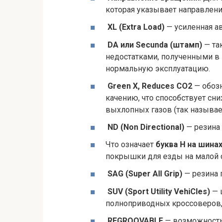
которая указывает направлен
XL (Extra Load)
— усиленная а
DA или Secunda (штамп)
— та
недостатками, полученными в 
нормальную эксплуатацию.
Green X, Reduces CO2
— обозн
качению, что способствует сн
выхлопных газов (так называ
ND (Non Directional)
— резина 
Что означает
буква H на шинах
покрышки для езды на малой 
SAG (Super All Grip)
— резина 
SUV (Sport Utility VehiCles)
— 
полноприводных кроссоверов,
REGROOVABLE
— возможность 