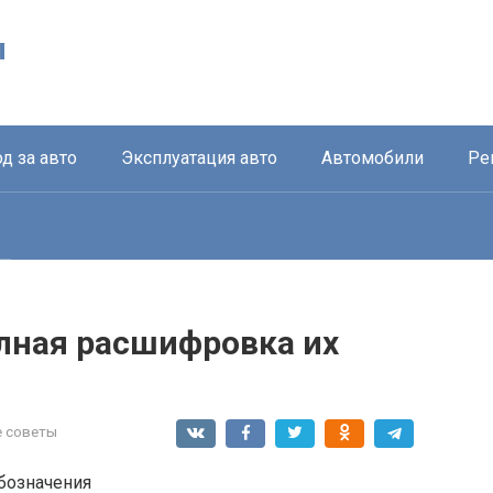
ы
д за авто
Эксплуатация авто
Автомобили
Ре
лная расшифровка их
 советы