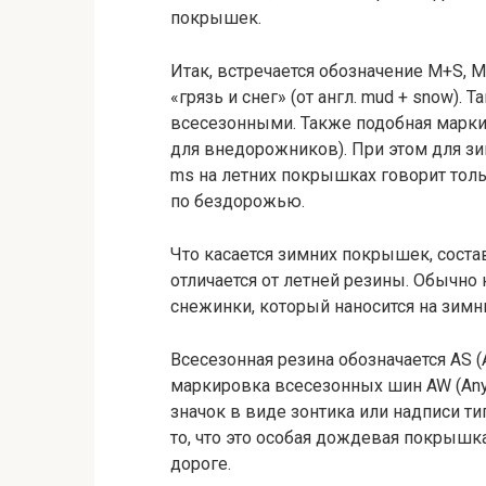
покрышек.
Итак, встречается обозначение M+S, M
«грязь и снег» (от англ. mud + snow).
всесезонными. Также подобная маркир
для внедорожников). При этом для з
ms на летних покрышках говорит толь
по бездорожью.
Что касается зимних покрышек, соста
отличается от летней резины. Обычно
снежинки, который наносится на зим
Всесезонная резина обозначается AS (
маркировка всесезонных шин AW (Any 
значок в виде зонтика или надписи типа
то, что это особая дождевая покрышка
дороге.