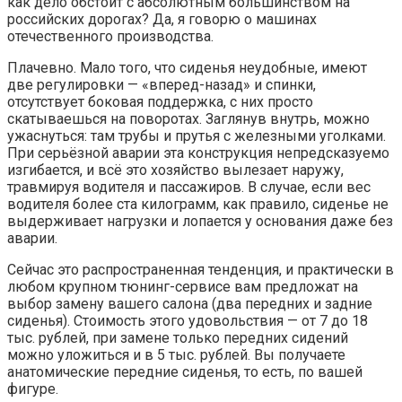
как дело обстоит с абсолютным большинством на
российских дорогах? Да, я говорю о машинах
отечественного производства.
Плачевно. Мало того, что сиденья неудобные, имеют
две регулировки — «вперед-назад» и спинки,
отсутствует боковая поддержка, с них просто
скатываешься на поворотах. Заглянув внутрь, можно
ужаснуться: там трубы и прутья с железными уголками.
При серьёзной аварии эта конструкция непредсказуемо
изгибается, и всё это хозяйство вылезает наружу,
травмируя водителя и пассажиров. В случае, если вес
водителя более ста килограмм, как правило, сиденье не
выдерживает нагрузки и лопается у основания даже без
аварии.
Сейчас это распространенная тенденция, и практически в
любом крупном тюнинг-сервисе вам предложат на
выбор замену вашего салона (два передних и задние
сиденья). Стоимость этого удовольствия — от 7 до 18
тыс. рублей, при замене только передних сидений
можно уложиться и в 5 тыс. рублей. Вы получаете
анатомические передние сиденья, то есть, по вашей
фигуре.