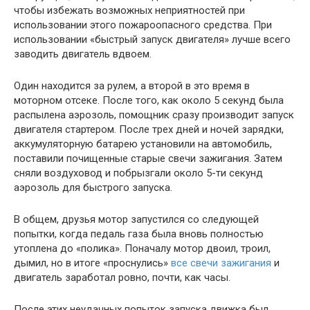
чтобы избежать возможных неприятностей при
использовании этого пожароопасного средства. При
использовании «быстрый запуск двигателя» лучше всего
заводить двигатель вдвоем.
Один находится за рулем, а второй в это время в
моторном отсеке. После того, как около 5 секунд была
распылена аэрозоль, помощник сразу производит запуск
двигателя стартером. После трех дней и ночей зарядки,
аккумуляторную батарею установили на автомобиль,
поставили почищенные старые свечи зажигания. Затем
сняли воздуховод и побрызгали около 5-ти секунд
аэрозоль для быстрого запуска.
В общем, друзья мотор запустился со следующей
попытки, когда педаль газа была вновь полностью
утоплена до «полика». Поначалу мотор двоил, троил,
дымил, но в итоге «проснулись»
все свечи зажигания
и
двигатель заработал ровно, почти, как часы.
После этих неудачных попыток запуска движка был