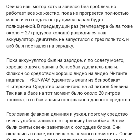
Сейчас наш мотор хоть и завелся без проблем, но
работает все же жестко, пока не прогреется полностью
масло и его подача к трущимся парам будет
полноценной. В предыдущий раз (температура была тоже
около – 27 градусов холода) разрядился наш
аккумулятор, двигатель не запустился с трех попыток, и
акб был поставлен на зарядку.
Пока аккумулятор был на зарядке, я по совету моего,
хорошего друга залил в бензобак удалитель влаги.
Флакон со средством хорошо видно на видео. Читайте
надпись – «RUNWAY Удалитель влаги из бензобака»
-Питерский. Средство рассчитано на 50 литров бензина.
Так как в баке на тот момент было около 20 литров
топлива, то в бак залили пол флакона данного средства.
Горловина флакона длинная и узкая, поэтому средство
очень удобно заливать в горловину бензобака. Затем
были сняты свечи зажигания с колодцев блока. Они
оказались в саже, их пришлось немного почистить. Свечи